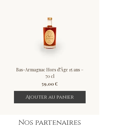
tarte tatin.
Bas-Armagnac Hors d’Âge 15 ans –
Bas-Armagnac 2002 – 7
70 cl
Prix
59,00 €
Ajouter au panier
Ajouter au pan
Nos partenaires