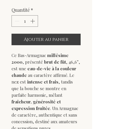
Quantité
*
Ajouter au panier
Ce Bas-Armagnac
millésime
2000
, présenté
brut de fût
, 46,6°,
est une
eau-de-vie à la couleur
chaude
au caractère affirmé. Le
nez est
intense et frais
, tandis
que la bouche se montre en
parfaite harmonie, mêlant
fraîcheur, générosité et
expression fruitée
. Un Armagnac
de caractère, authentique et sans
concession, destiné aux amateurs
de sensations pures.